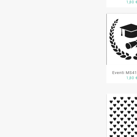
1,80
Eventi MS41
1,80