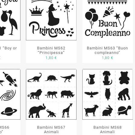
 “Boy or
Bambini MS62
Bambini MS63 “Buon
“Principessa”
compleanno”
€
1,80
€
1,80
€
MS66
Bambini MS67
Bambini MS68
o”
Animali
Animali