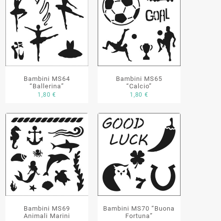
Bambini MS64
Bambini MS65
“Ballerina”
“Calcio”
1,80
€
1,80
€
Bambini MS69
Bambini MS70 “Buona
Animali Marini
Fortuna”