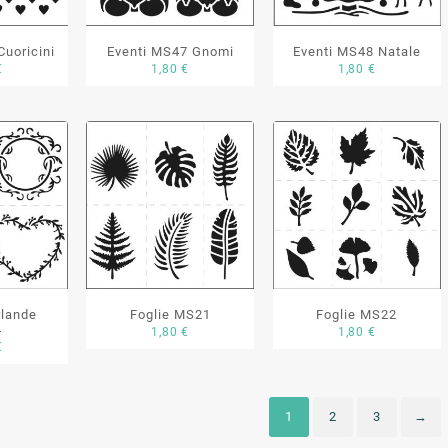
Cuoricini
Eventi MS47 Gnomi
Eventi MS48 Natale
€
1,80
€
1,80
€
rlande
Foglie MS21
Foglie MS22
4
1,80
€
1,80
€
€
1
2
3
→