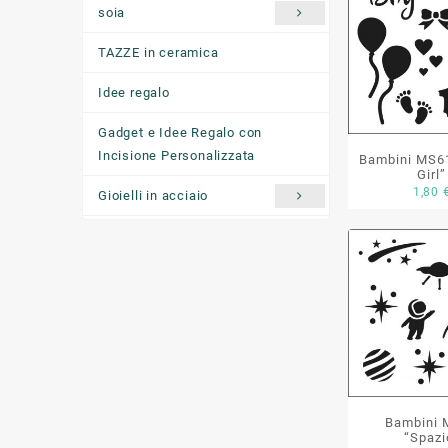
soia
TAZZE in ceramica
Idee regalo
Gadget e Idee Regalo con
Incisione Personalizzata
Bambini MS61
Girl”
1,80
Gioielli in acciaio
Ciondoli "come ti senti oggi"
Bambini 
“Spazi