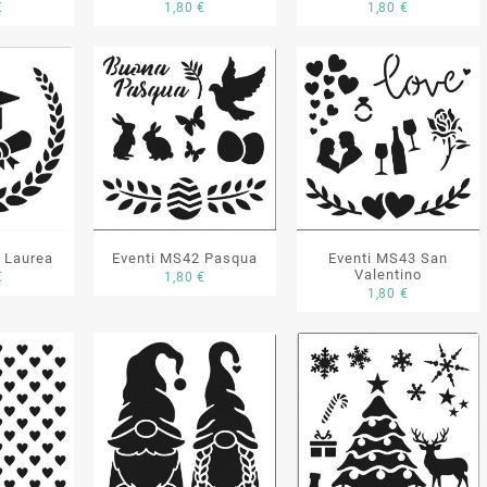
€
1,80
€
1,80
€
 Laurea
Eventi MS42 Pasqua
Eventi MS43 San
Valentino
€
1,80
€
1,80
€