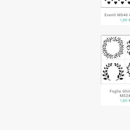
Eventi MS46 
1,80
Foglie Ghi
MS2
1,80