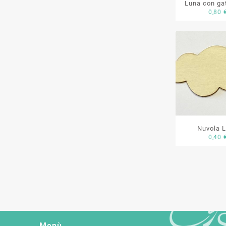
Luna con ga
0,80
Nuvola 
0,40
Menù