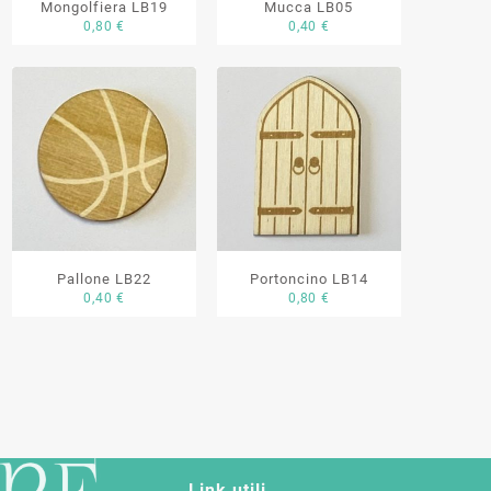
Mongolfiera LB19
Mucca LB05
0,80
€
0,40
€
Pallone LB22
Portoncino LB14
0,40
€
0,80
€
Link utili