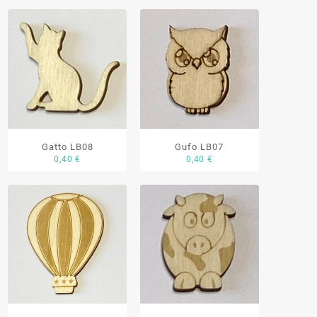
Gatto LB08
Gufo LB07
0,40
€
0,40
€