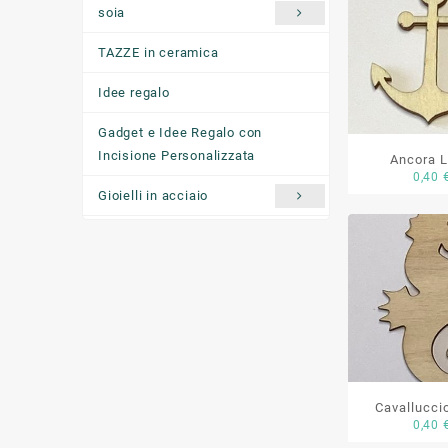
soia
TAZZE in ceramica
Idee regalo
Gadget e Idee Regalo con
Incisione Personalizzata
Ancora 
0,40
Gioielli in acciaio
Ciondoli "come ti senti oggi"
Cavallucci
0,40