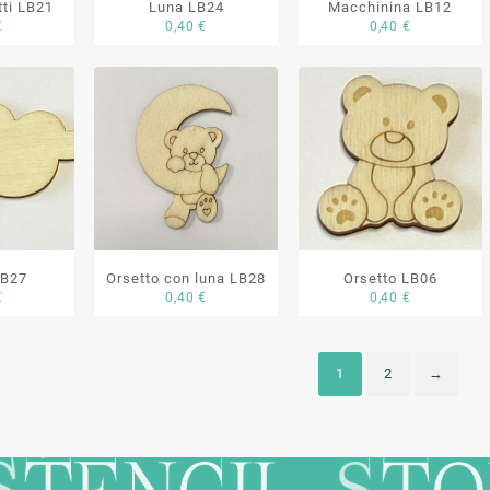
tti LB21
Luna LB24
Macchinina LB12
€
0,40
€
0,40
€
LB27
Orsetto con luna LB28
Orsetto LB06
€
0,40
€
0,40
€
1
2
→