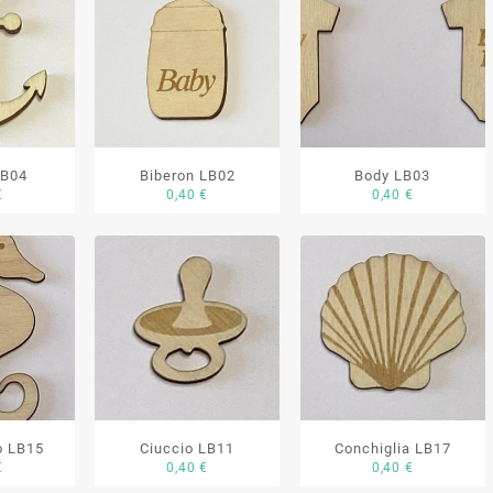
LB04
Biberon LB02
Body LB03
€
0,40
€
0,40
€
o LB15
Ciuccio LB11
Conchiglia LB17
€
0,40
€
0,40
€