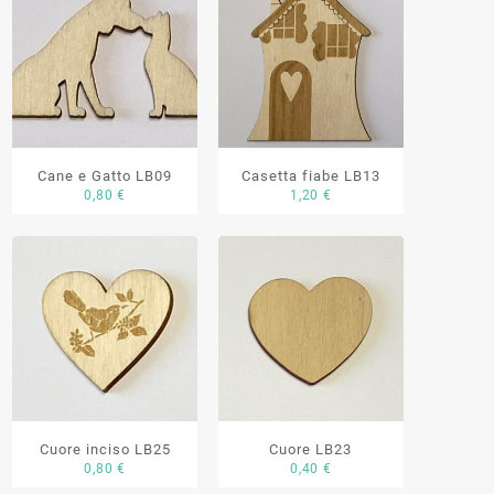
Cane e Gatto LB09
Casetta fiabe LB13
0,80
€
1,20
€
Cuore inciso LB25
Cuore LB23
0,80
€
0,40
€