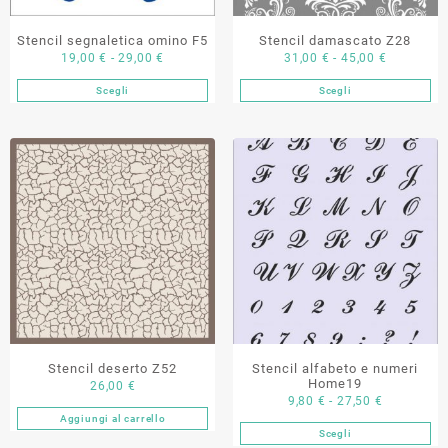
del
del
prodotto
Stencil segnaletica omino F5
Stencil damascato Z28
prodotto
Fascia
Fascia
19,00
€
-
29,00
€
31,00
€
-
45,00
€
di
di
Scegli
Scegli
Questo
Questo
prezzo:
prezzo:
prodotto
prodotto
da
da
ha
ha
19,00 €
31,00 €
più
più
a
a
varianti.
varianti.
29,00 €
45,00 €
Le
Le
opzioni
opzioni
possono
possono
essere
essere
scelte
scelte
nella
nella
pagina
pagina
del
del
Stencil deserto Z52
Stencil alfabeto e numeri
prodotto
prodotto
Home19
26,00
€
Fascia
9,80
€
-
27,50
€
Aggiungi al carrello
di
Scegli
Questo
prezzo: