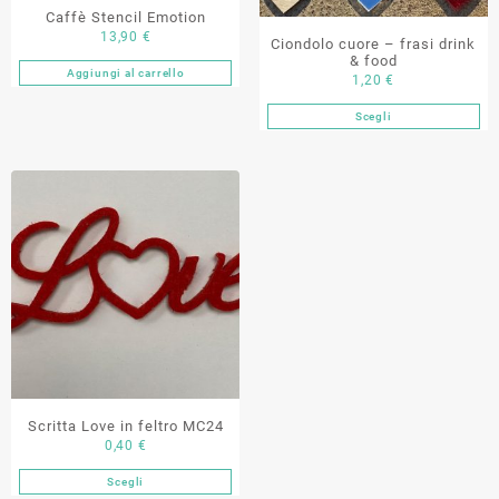
Caffè Stencil Emotion
del
13,90
€
Ciondolo cuore – frasi drink
prodotto
& food
Aggiungi al carrello
1,20
€
Scegli
Questo
prodotto
ha
più
varianti.
Le
opzioni
possono
essere
scelte
nella
pagina
del
Scritta Love in feltro MC24
prodotto
0,40
€
Scegli
Questo