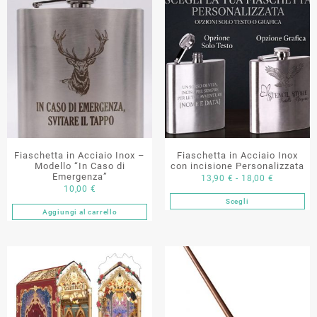
Fiaschetta in Acciaio Inox –
Fiaschetta in Acciaio Inox
Modello “In Caso di
con incisione Personalizzata
Emergenza”
Fascia
13,90
€
-
18,00
€
10,00
€
di
Scegli
Questo
prezzo:
Aggiungi al carrello
prodotto
da
ha
13,90 €
più
a
varianti.
18,00 €
Le
opzioni
possono