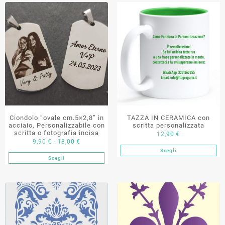
Ciondolo “ovale cm.5×2,8” in
TAZZA IN CERAMICA con
acciaio, Personalizzabile con
scritta personalizzata
scritta o fotografia incisa
12,90
€
Fascia
9,90
€
-
18,00
€
Scegli
di
Questo
Scegli
Questo
prezzo:
prodotto
prodotto
da
ha
ha
9,90 €
più
più
a
varianti.
varianti.
18,00 €
Le
Le
opzioni
opzioni