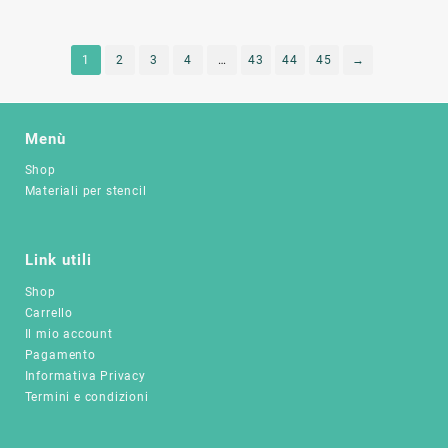
prodotto
ha
più
1
2
3
4
…
43
44
45
→
varianti.
Le
opzioni
Menù
possono
essere
Shop
scelte
Materiali per stencil
nella
pagina
del
Link utili
prodotto
Shop
Carrello
Il mio account
Pagamento
Informativa Privacy
Termini e condizioni