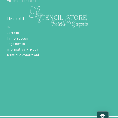
Materiali per stencil
essere
scelte
nella
Link utili
pagina
del
Shop
prodotto
Carrello
Il mio account
Pagamento
Informativa Privacy
Termini e condizioni