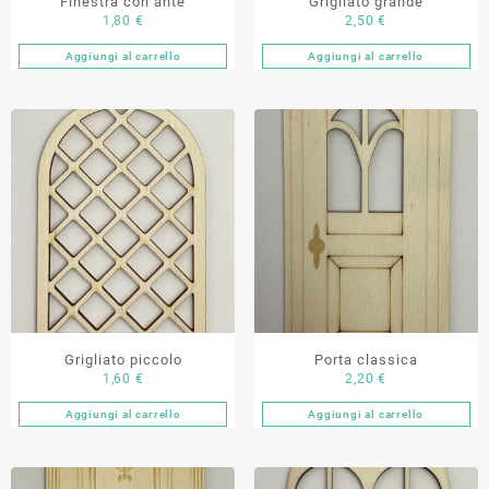
Finestra con ante
Grigliato grande
1,80
€
2,50
€
Aggiungi al carrello
Aggiungi al carrello
Grigliato piccolo
Porta classica
1,60
€
2,20
€
Aggiungi al carrello
Aggiungi al carrello