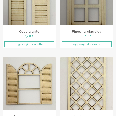
Coppia ante
Finestra classica
2,20
€
1,50
€
Aggiungi al carrello
Aggiungi al carrello