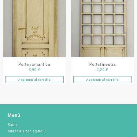
Porta romantica
Portafinestra
3,50
€
2,20
€
Aggiungi al carrello
Aggiungi al carrello
Menù
Shop
Materiali per stencil