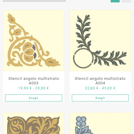
Stencil angolo multistrato
Stencil angolo multistrato
A003
A004
Fascia
Fascia
19,90
€
-
29,80
€
32,80
€
-
49,00
€
di
di
Scegli
Scegli
Questo
Questo
prezzo:
prezzo:
prodotto
prodotto
da
da
ha
ha
19,90 €
32,80 €
più
più
a
a
varianti.
varianti.
29,80 €
49,00 €
Le
Le