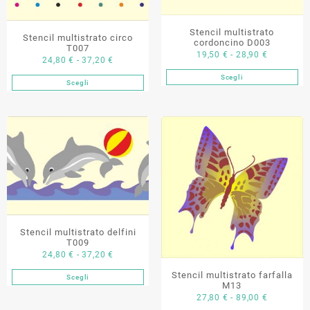
pagina
essere
del
scelte
Stencil multistrato
prodotto
Stencil multistrato circo
nella
cordoncino D003
T007
pagina
Fascia
19,50
€
-
28,90
€
Fascia
24,80
€
-
37,20
€
del
di
di
Scegli
Questo
prodotto
prezzo:
Scegli
Questo
prezzo:
prodotto
da
prodotto
da
ha
19,50 €
ha
24,80 €
più
a
più
a
varianti.
28,90 €
varianti.
37,20 €
Le
Le
opzioni
opzioni
possono
possono
essere
essere
scelte
scelte
nella
Stencil multistrato delfini
nella
pagina
T009
pagina
Fascia
24,80
€
-
37,20
€
del
del
di
prodotto
Stencil multistrato farfalla
prodotto
Scegli
Questo
prezzo:
M13
prodotto
Fascia
da
27,80
€
-
89,00
€