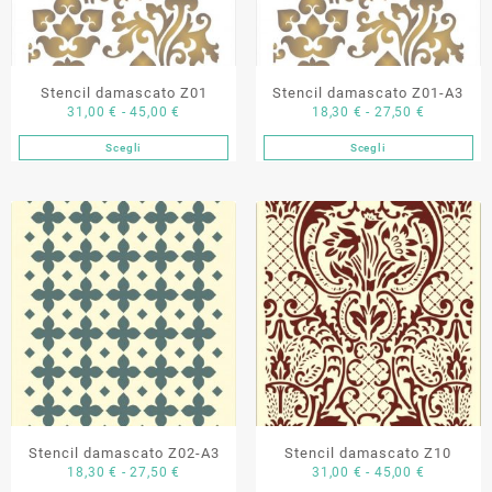
scelte
scelte
nella
nella
pagina
pagina
del
del
Stencil damascato Z01
Stencil damascato Z01-A3
prodotto
prodotto
Fascia
Fascia
31,00
€
-
45,00
€
18,30
€
-
27,50
€
di
di
Scegli
Scegli
Questo
Questo
prezzo:
prezzo:
prodotto
prodotto
da
da
ha
ha
31,00 €
18,30 €
più
più
a
a
varianti.
varianti.
45,00 €
27,50 €
Le
Le
opzioni
opzioni
possono
possono
essere
essere
scelte
scelte
nella
nella
pagina
pagina
del
del
Stencil damascato Z02-A3
Stencil damascato Z10
prodotto
prodotto
Fascia
Fascia
18,30
€
-
27,50
€
31,00
€
-
45,00
€