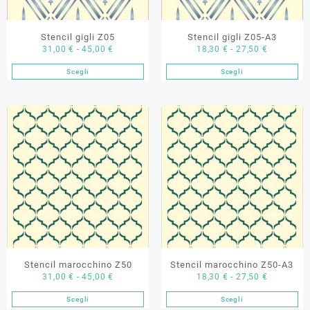
pagina
pagina
del
del
Stencil gigli Z05
Stencil gigli Z05-A3
prodotto
prodotto
Fascia
Fascia
31,00
€
-
45,00
€
18,30
€
-
27,50
€
di
di
Scegli
Scegli
Questo
Questo
prezzo:
prezzo:
prodotto
prodotto
da
da
ha
ha
31,00 €
18,30 €
più
più
a
a
varianti.
varianti.
45,00 €
27,50 €
Le
Le
opzioni
opzioni
possono
possono
essere
essere
scelte
scelte
nella
nella
pagina
pagina
del
del
Stencil marocchino Z50
Stencil marocchino Z50-A3
prodotto
prodotto
Fascia
Fascia
31,00
€
-
45,00
€
18,30
€
-
27,50
€
di
di
Scegli
Scegli
Questo
Questo
prezzo:
prezzo: