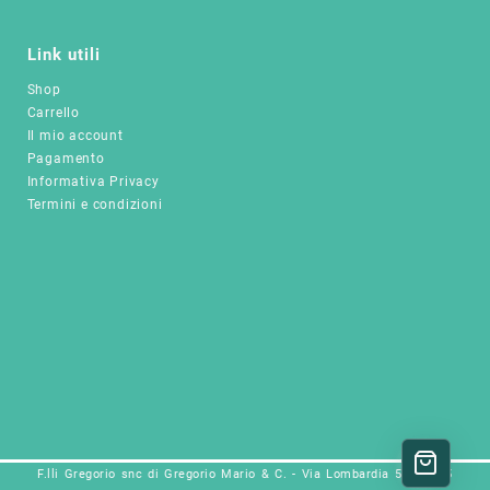
pagina
del
Link utili
prodotto
Shop
Carrello
Il mio account
Pagamento
Informativa Privacy
Termini e condizioni
F.lli Gregorio snc di Gregorio Mario & C. - Via Lombardia 5a, 25025