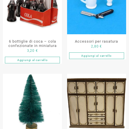
6 bottiglie di coca – cola
Accessori per rasatura
confezionate in miniatura
2,80
€
3,20
€
Aggiungi al carrello
Aggiungi al carrello