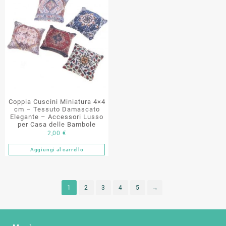
Coppia Cuscini Miniatura 4×4
cm – Tessuto Damascato
Elegante – Accessori Lusso
per Casa delle Bambole
2,00
€
Aggiungi al carrello
1
2
3
4
5
→