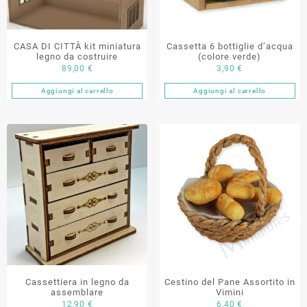
CASA DI CITTÀ kit miniatura
Cassetta 6 bottiglie d’acqua
legno da costruire
(colore verde)
89,00
€
3,90
€
Aggiungi al carrello
Aggiungi al carrello
Cassettiera in legno da
Cestino del Pane Assortito in
assemblare
Vimini
12,90
€
6,40
€