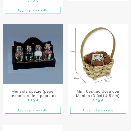
5,40
€
Aggiungi al carrello
Mensola spezie (pepe,
Mini Cestino Uova con
sesamo, sale e paprika)
Manico (D 3xH 4.5 cm)
5,60
€
3,90
€
Aggiungi al carrello
Aggiungi al carrello