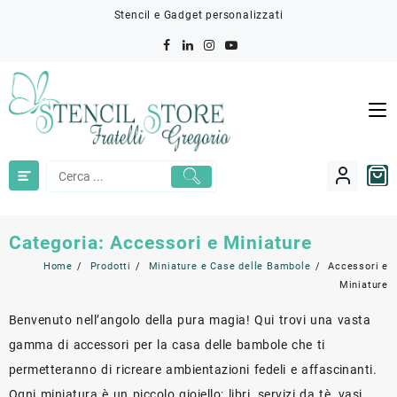
Skip
Stencil e Gadget personalizzati
to
content
Categoria:
Accessori e Miniature
Home
Prodotti
Miniature e Case delle Bambole
Accessori e
Miniature
Benvenuto nell’angolo della pura magia! Qui trovi una vasta
gamma di accessori per la casa delle bambole che ti
permetteranno di ricreare ambientazioni fedeli e affascinanti.
Ogni miniatura è un piccolo gioiello: libri, servizi da tè, vasi,