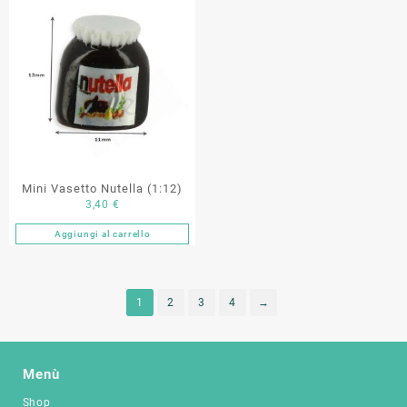
Mini Vasetto Nutella (1:12)
3,40
€
Aggiungi al carrello
1
2
3
4
→
Menù
Shop