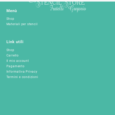
varianti.
7,20 €
Le
Menù
opzioni
Shop
possono
Materiali per stencil
essere
scelte
nella
Link utili
pagina
del
Shop
prodotto
Carrello
Il mio account
Pagamento
Informativa Privacy
Termini e condizioni