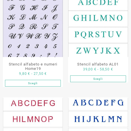
Stencil alfabeto e numeri
Stencil alfabeto AL01
Home19
Fascia
39,00
€
-
58,50
€
Fascia
9,80
€
-
27,50
€
di
Scegli
di
Questo
prezzo:
Scegli
Questo
prezzo:
prodotto
da
prodotto
da
ha
39,00 €
ha
9,80 €
più
a
più
a
varianti.
58,50 €
varianti.
27,50 €
Le
Le
opzioni
opzioni
possono
possono
essere