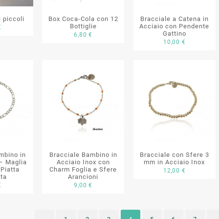
 piccoli
Box Coca-Cola con 12
Bracciale a Catena in
Bottiglie
Acciaio con Pendente
€
Gattino
6,80
€
10,00
€
mbino in
Bracciale Bambino in
Bracciale con Sfere 3
 – Maglia
Acciaio Inox con
mm in Acciaio Inox
Piatta
Charm Foglia e Sfere
12,00
€
ata
Arancioni
€
9,00
€