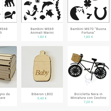
MS68
Bambini MS69
Bambini MS70 “Buona
li
Animali Marini
Fortuna”
€
1,80
€
1,80
€
egno da
Biberon LB02
Bicicletta Nera in
are
Miniatura con Cestino
0,40
€
€
7,20
€