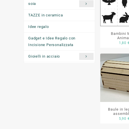
soia
TAZZE in ceramica
Idee regalo
Bambini 
Anima
Gadget e Idee Regalo con
1,80
Incisione Personalizzata
Gioielli in acciaio
Ciondoli "come ti senti oggi"
Baule in l
assembl
5,90