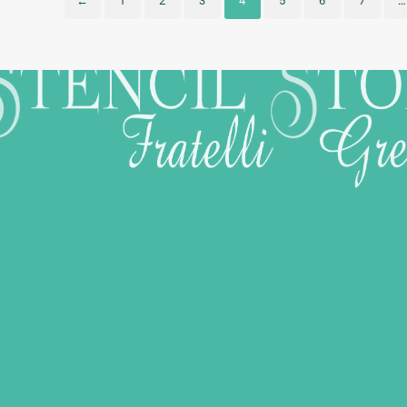
←
1
2
3
4
5
6
7
…