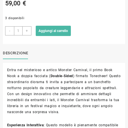
59,00
€
3 disponibili
Monster
-
+
Aggiungi al carrello
Carnival"
-
Puzzle
DESCRIZIONE
3D
in
Legno
Entra nel misterioso e antico Monster Carnival, il primo Book
con
Nook a doppia facciata (
Double-Sided
) firmato Tonecheer! Questo
Luci
straordinario diorama ti invita a partecipare a un banchetto
LED
notturno popolato da creature leggendarie e attrazioni spettrali.
e
Con un design innovativo che permette di ammirare dettagli
Integrazione
incredibili da entrambi i lati, il Monster Carnival trasforma la tua
Magic
libreria in un festival magico e inquietante, dove ogni angolo
Wand
nasconde una sorpresa visiva.
quantità
Esperienza Interattiva:
Questo modello è pienamente compatibile