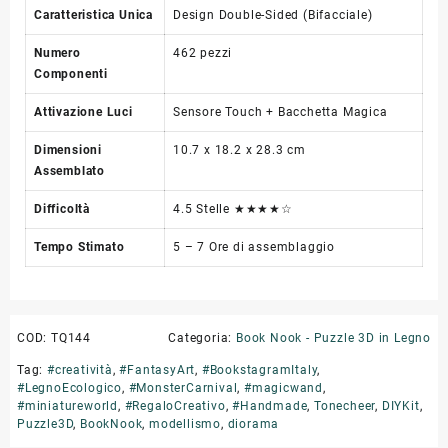
Caratteristica Unica
Design Double-Sided (Bifacciale)
Numero
462 pezzi
Componenti
Attivazione Luci
Sensore Touch + Bacchetta Magica
Dimensioni
10.7 x 18.2 x 28.3 cm
Assemblato
Difficoltà
4.5 Stelle ★★★★☆
Tempo Stimato
5 – 7 Ore di assemblaggio
COD:
TQ144
Categoria:
Book Nook - Puzzle 3D in Legno
Tag:
#creatività
,
#FantasyArt
,
#BookstagramItaly
,
#LegnoEcologico
,
#MonsterCarnival
,
#magicwand
,
#miniatureworld
,
#RegaloCreativo
,
#Handmade
,
Tonecheer
,
DIYKit
,
Puzzle3D
,
BookNook
,
modellismo
,
diorama