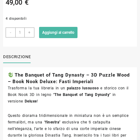
49,00
€
4 disponibili
The
-
+
Aggiungi al carrello
Banquet
of
Tang
DESCRIZIONE
Dynasty
–
3D
The Banquet of Tang Dynasty – 3D Puzzle Wood
Puzzle
– Book Nook Deluxe: Fasti Imperiali
Wood
Trasforma la tua libreria in un
palazzo lussuoso
e storico con il
–
Book Nook 3D in legno “
The Banquet of Tang Dynasty
” in
Book
versione
Deluxe
!
Nook
Deluxe
Questo diorama tridimensionale in miniatura non è un semplice
quantità
fermalibri,
ma una “
finestra
” esclusiva che ti catapulta
nell’eleganza,
l’arte e lo sfarzo di una corte imperiale cinese
durante la gloriosa Dinastia Tang.
Inseriscilo tra i tuoi libri per