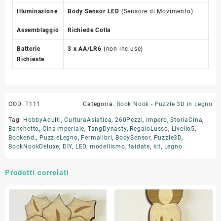
Illuminazione
Body Sensor LED
(Sensore di Movimento)
Assemblaggio
Richiede Colla
Batterie
3 x AA/LR6
(non incluse)
Richieste
COD:
T111
Categoria:
Book Nook - Puzzle 3D in Legno
Tag:
HobbyAdulti
,
CulturaAsiatica
,
260Pezzi
,
Impero
,
StoriaCina
,
Banchetto
,
CinaImperiale
,
TangDynasty
,
RegaloLusso
,
Livello5
,
Bookend.
,
PuzzleLegno
,
Fermalibri
,
BodySensor
,
Puzzle3D
,
BookNookDeluxe
,
DIY
,
LED
,
modellismo
,
faidate
,
kit
,
Legno
Prodotti correlati