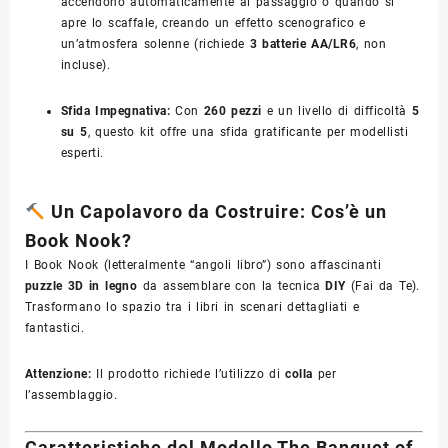
accendono automaticamente al passaggio o quando si
apre lo scaffale,
creando un effetto scenografico e
un’atmosfera solenne (richiede
3 batterie AA/LR6
,
non
incluse).
Sfida Impegnativa:
Con
260 pezzi
e un livello di difficoltà
5
su 5
,
questo kit offre una sfida gratificante per modellisti
esperti.
Un Capolavoro da Costruire: Cos’è un
Book Nook?
I Book Nook (letteralmente “angoli libro”) sono affascinanti
puzzle 3D in legno
da assemblare con la tecnica
DIY
(Fai da Te).
Trasformano lo spazio tra i libri in scenari dettagliati e
fantastici.
Attenzione:
Il prodotto richiede l’utilizzo di
colla
per
l’assemblaggio.
Caratteristiche del Modello The Banquet of