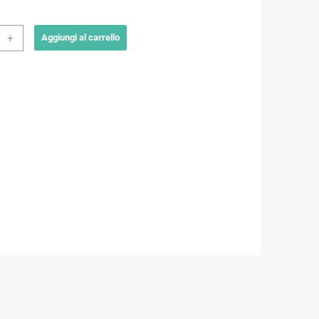
i
+
Aggiungi al carrello
m
e
ità