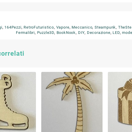
gi
,
164Pezzi
,
RetroFuturistico
,
Vapore
,
Meccanico
,
Steampunk
,
TheSt
Fermalibri
,
Puzzle3D
,
BookNook
,
DIY
,
Decorazione
,
LED
,
mode
correlati