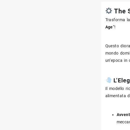
The S
Trasforma la
Age
“!
Questo diora
mondo domi
un’epoca in 
L’Ele
Il modello r
alimentata d
Avvent
meccan