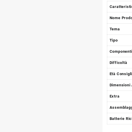
Caratterist
Nome Prodo
Tema
Tipo
Component
Difficoltà
Età Consigl
Dimensioni
Extra
Assemblagg
Batterie Ri