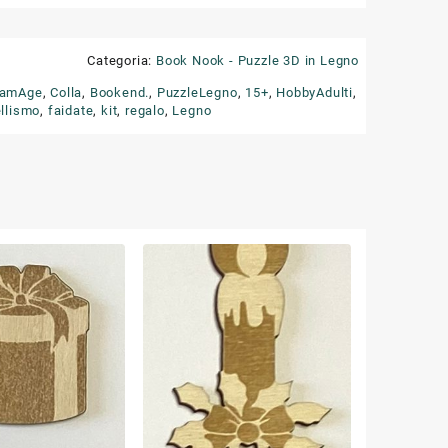
Categoria:
Book Nook - Puzzle 3D in Legno
eamAge
,
Colla
,
Bookend.
,
PuzzleLegno
,
15+
,
HobbyAdulti
,
llismo
,
faidate
,
kit
,
regalo
,
Legno