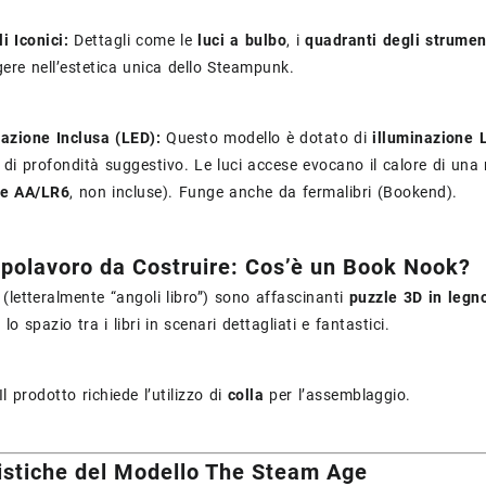
i Iconici:
Dettagli come le
luci a bulbo
, i
quadranti degli strumen
ere nell’estetica unica dello Steampunk.
nazione Inclusa (LED):
Questo modello è dotato di
illuminazione 
o di profondità suggestivo. Le luci accese evocano il calore di una
ie AA/LR6
, non incluse). Funge anche da fermalibri (Bookend).
polavoro da Costruire: Cos’è un Book Nook?
(letteralmente “angoli libro”) sono affascinanti
puzzle 3D in legn
o spazio tra i libri in scenari dettagliati e fantastici.
Il prodotto richiede l’utilizzo di
colla
per l’assemblaggio.
istiche del Modello The Steam Age