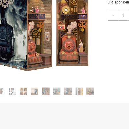
3 disponibil
The
-
Stea
Age
–
3D
Puzzl
Wood
–
Book
Nook
quant