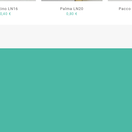
tino LN16
Palma LN20
Pacco 
0,40
€
0,80
€