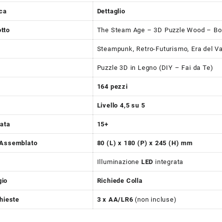
ica
Dettaglio
tto
The Steam Age – 3D Puzzle Wood – B
Steampunk, Retro-Futurismo, Era del V
Puzzle 3D in Legno (DIY – Fai da Te)
i
164 pezzi
Livello 4,5 su 5
iata
15+
 Assemblato
80 (L) x 180 (P) x 245 (H) mm
Illuminazione
LED
integrata
io
Richiede Colla
chieste
3 x AA/LR6
(non incluse)