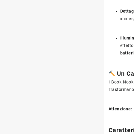
Dettagl
immerg
Illumi
effett
batter
Un Ca
I Book Nook 
Trasformano l
Attenzione:
Caratter