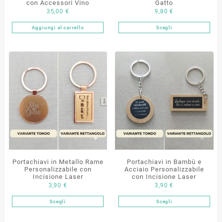
con Accessori Vino
Gatto
35,00
€
9,80
€
Aggiungi al carrello
Scegli
Questo
prodotto
ha
più
varianti.
Le
opzioni
possono
essere
scelte
nella
pagina
del
Portachiavi in Metallo Rame
Portachiavi in Bambù e
prodotto
Personalizzabile con
Acciaio Personalizzabile
Incisione Laser
con Incisione Laser
3,90
€
3,90
€
Scegli
Scegli
Questo
Questo
prodotto
prodotto