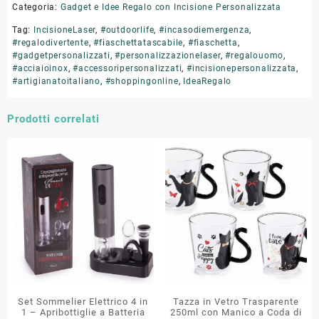
Categoria:
Gadget e Idee Regalo con Incisione Personalizzata
Tag:
IncisioneLaser
,
#outdoorlife
,
#incasodiemergenza
,
#regalodivertente
,
#fiaschettatascabile
,
#fiaschetta
,
#gadgetpersonalizzati
,
#personalizzazionelaser
,
#regalouomo
,
#acciaioinox
,
#accessoripersonalizzati
,
#incisionepersonalizzata
,
#artigianatoitaliano
,
#shoppingonline
,
IdeaRegalo
Prodotti correlati
Set Sommelier Elettrico 4 in
Tazza in Vetro Trasparente
1 – Apribottiglie a Batteria
250ml con Manico a Coda di