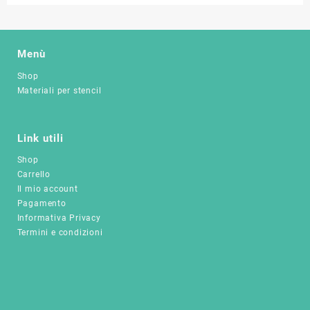
ha
ha
più
più
varianti.
varianti.
Le
Le
Menù
opzioni
opzioni
Shop
possono
possono
Materiali per stencil
essere
essere
scelte
scelte
nella
nella
pagina
pagina
Link utili
del
del
Shop
prodotto
prodotto
Carrello
Il mio account
Pagamento
Informativa Privacy
Termini e condizioni