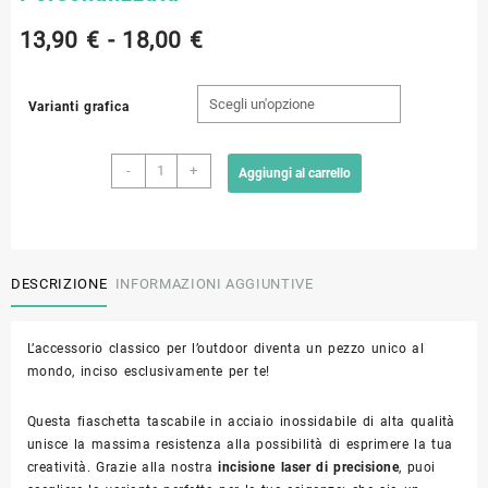
Fascia
13,90
€
-
18,00
€
di
Varianti grafica
prezzo:
Fiaschetta
da
-
+
Aggiungi al carrello
in
Acciaio
13,90 €
Inox
con
a
incisione
DESCRIZIONE
INFORMAZIONI AGGIUNTIVE
Personalizzata
18,00 €
quantità
L’accessorio classico per l’outdoor diventa un pezzo unico al
mondo, inciso esclusivamente per te!
Questa fiaschetta tascabile in acciaio inossidabile di alta qualità
unisce la massima resistenza alla possibilità di esprimere la tua
creatività. Grazie alla nostra
incisione laser di precisione
, puoi