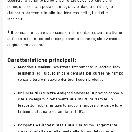
scegliere la variante perfetta per le tue esigenze: che sia un
nome, una dedica speciale, un logo aziendale o un disegno
elaborato, daremo vita alla tua idea con dettagli nitidi e
indelebili.
È il compagno ideale per escursioni in montagna, serate attorno
al fuoco, addii al celibato, compleanni o come regalo aziendale
originale ed elegante.
Caratteristiche principali:
Materiale Premium:
Realizzata interamente in acciaio inox,
resistente agli urti, igienica e pensata per durare nel tempo
senza alterare il sapore dei tuoi liquori preferiti.
Chiusura di Sicurezza Antigocciolamento:
Il pratico tappo a
vite è collegato direttamente alla struttura tramite un
braccetto mobile; in questo modo è impossibile perderlo e
la tenuta stagna è garantita al 100%.
Compatta e Discreta:
Grazie alla sua forma leggermente
curva, si adatta perfettamente alla forma del corpo e