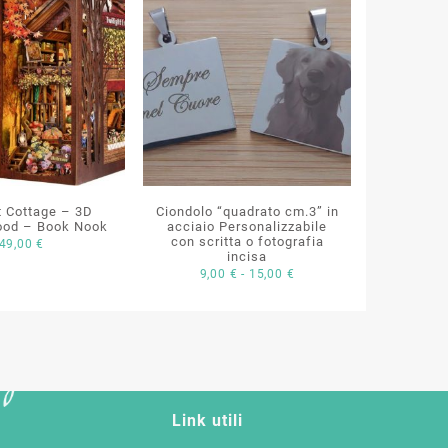
t Cottage – 3D
Ciondolo “quadrato cm.3” in
ood – Book Nook
acciaio Personalizzabile
con scritta o fotografia
49,00
€
incisa
Fascia
9,00
€
-
15,00
€
di
prezzo:
da
9,00 €
a
15,00 €
Link utili