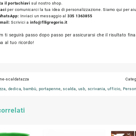
a il portachiavi
sul nostro shop.
taci
per comunicarci la tua idea di personalizzazione. Siamo qui per aiut
WhatsApp:
Inviaci un messaggio al
335 1363855
mail:
Scrivici a
info@flligregorio.it
am ti seguirà passo dopo passo per assicurarsi che il risultato fin
 al tuo ricordo!
ne-scaldatazza
Categ
zza
,
dedica
,
bambù
,
portapenne
,
scalda
,
usb
,
scrivania
,
ufficio
,
Person
correlati