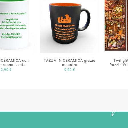
 CERAMICA con
TAZZA IN CERAMICA grazie
Twiligh
personalizzata
maestra
Puzzle W
12,90
€
9,90
€