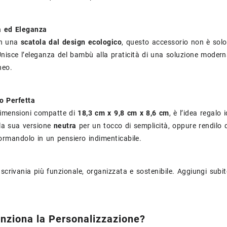
tà ed Eleganza
in una
scatola dal design ecologico
, questo accessorio non è sol
Unisce l’eleganza del bambù alla praticità di una soluzione moderna
neo.
o Perfetta
dimensioni compatte di
18,3 cm x 9,8 cm x 8,6 cm
, è l’idea regalo 
lla sua versione
neutra
per un tocco di semplicità, oppure rendilo
formandolo in un pensiero indimenticabile.
 scrivania più funzionale, organizzata e sostenibile. Aggiungi subi
ziona la Personalizzazione?