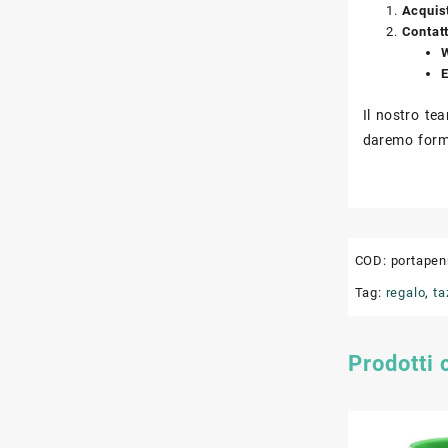
Acquist
Contat
E
Il nostro te
daremo forma
COD:
portapen
Tag:
regalo
,
ta
Prodotti 