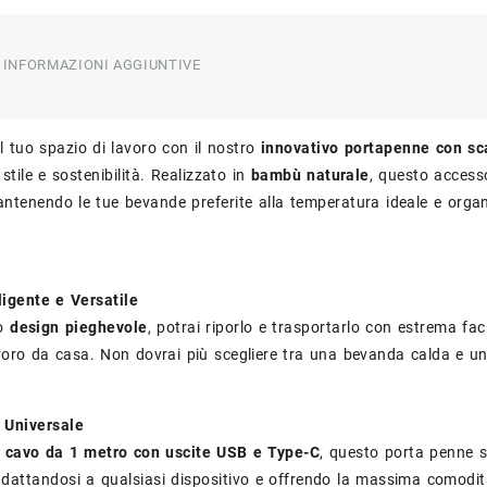
INFORMAZIONI AGGIUNTIVE
il tuo spazio di lavoro con il nostro
innovativo portapenne con sc
 stile e sostenibilità. Realizzato in
bambù naturale
, questo accesso
antenendo le tue bevande preferite alla temperatura ideale e orga
ligente e Versatile
uo
design pieghevole
, potrai riporlo e trasportarlo con estrema facil
avoro da casa. Non dovrai più scegliere tra una bevanda calda e un
 Universale
n
cavo da 1 metro con uscite USB e Type-C
, questo porta penne s
adattandosi a qualsiasi dispositivo e offrendo la massima comodit