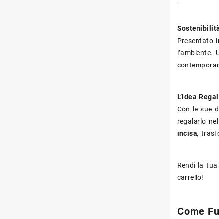
Sostenibili
Presentato 
l’ambiente. 
contempora
L’Idea Regal
Con le sue 
regalarlo ne
incisa
, tras
Rendi la tua
carrello!
Come Fun