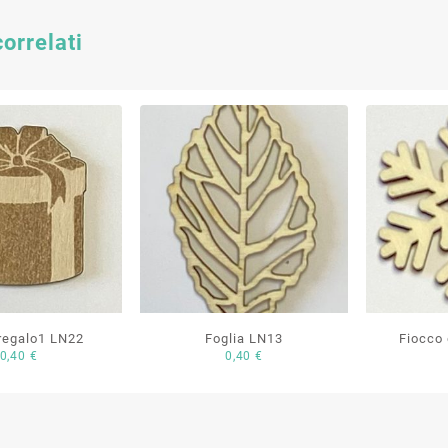
correlati
regalo1 LN22
Foglia LN13
Fiocco
0,40
€
0,40
€