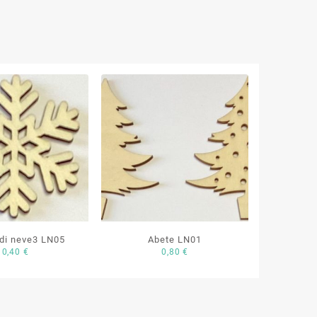
 di neve3 LN05
Abete LN01
0,40
€
0,80
€