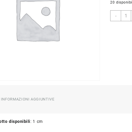
20 disponibi
2
-
Cerni
porte
con
8
viti
in
bronz
quant
INFORMAZIONI AGGIUNTIVE
tto disponibili
: 1 cm