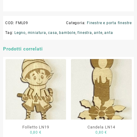
COD:
FML09
Categoria:
Finestre e porta finestre
Tag:
Legno
,
miniatura
,
casa
,
bambole
,
finestra
,
ante
,
anta
Prodotti correlati
Folletto LN19
Candela LN14
0,80
€
0,80
€