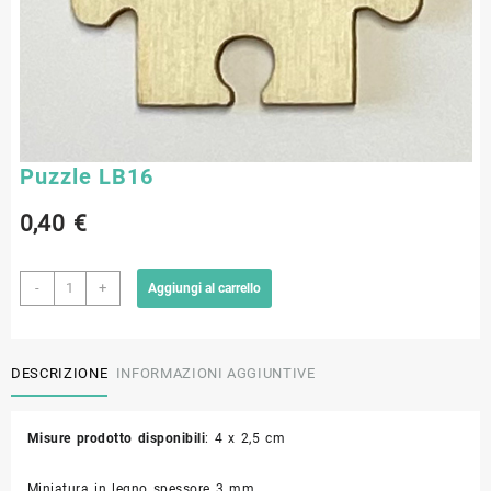
Puzzle LB16
0,40
€
Puzzle
-
+
Aggiungi al carrello
LB16
quantità
DESCRIZIONE
INFORMAZIONI AGGIUNTIVE
Misure prodotto disponibili
: 4 x 2,5 cm
Miniatura in legno spessore 3 mm