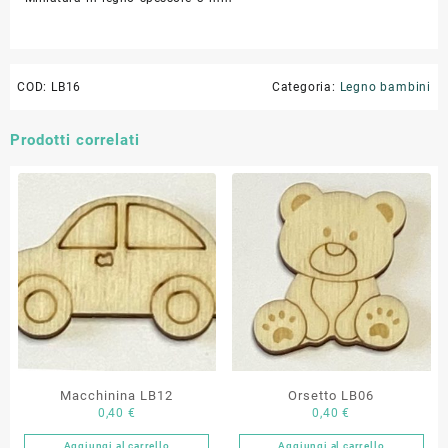
COD:
LB16
Categoria:
Legno bambini
Prodotti correlati
Macchinina LB12
Orsetto LB06
0,40
€
0,40
€
Aggiungi al carrello
Aggiungi al carrello