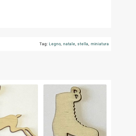
Tag:
Legno
,
natale
,
stella
,
miniatura