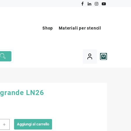
Shop
Materiali per stencil
a grande LN26
+
Aggiungi al carrello
e