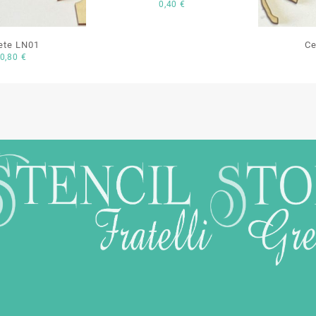
0,40
€
ete LN01
Ce
0,80
€