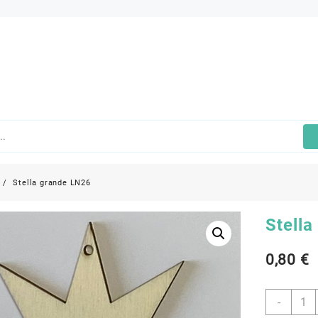
Stella grande LN26
Stell
0,80
€
Stella
-
grand