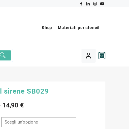
Shop
Materiali per stencil
l sirene SB029
Fascia
-
14,90
€
di
prezzo: