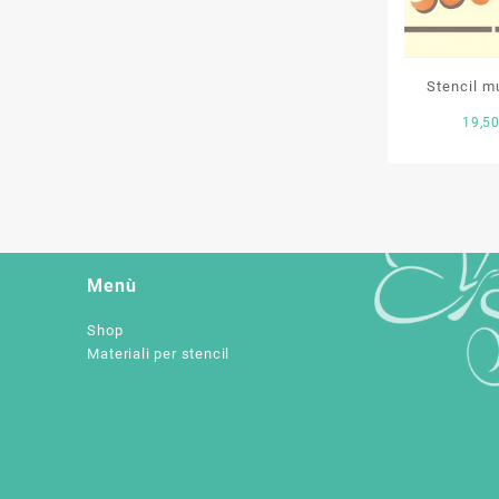
Stencil mu
19,5
Menù
Shop
Materiali per stencil