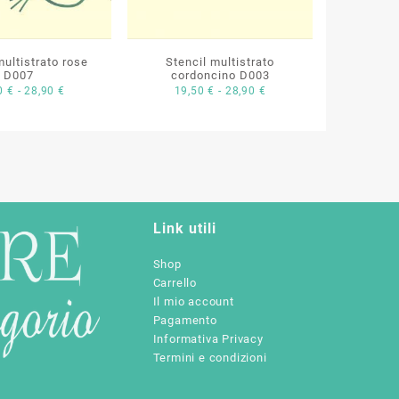
multistrato rose
Stencil multistrato
D007
cordoncino D003
Fascia
Fascia
50
€
-
28,90
€
19,50
€
-
28,90
€
di
di
prezzo:
prezzo:
da
da
19,50 €
19,50 €
a
a
28,90 €
28,90 €
Link utili
Shop
Carrello
Il mio account
Pagamento
Informativa Privacy
Termini e condizioni