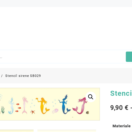
Stencil sirene SB029
Stenci
9,90
€
Materiale