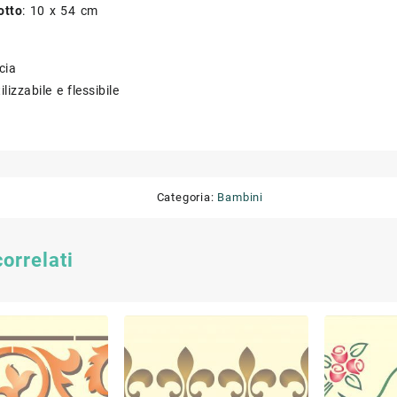
otto
: 10 x 54 cm
cia
ilizzabile e flessibile
Categoria:
Bambini
correlati