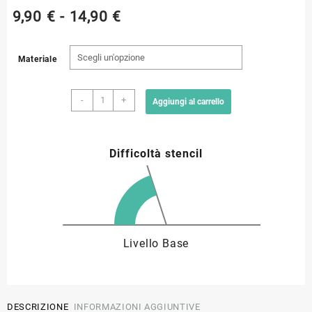
Fascia
9,90
€
-
14,90
€
di
Materiale
prezzo:
Stencil
da
-
+
Aggiungi al carrello
trenino
SB033
9,90 €
quantità
Difficoltà stencil
a
14,90 €
Livello Base
DESCRIZIONE
INFORMAZIONI AGGIUNTIVE