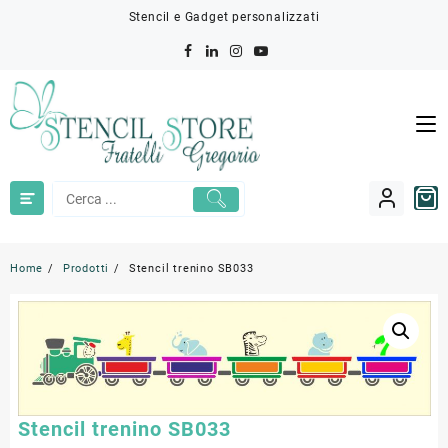
Skip
Stencil e Gadget personalizzati
to
content
Home
Prodotti
Stencil trenino SB033
Stencil trenino SB033