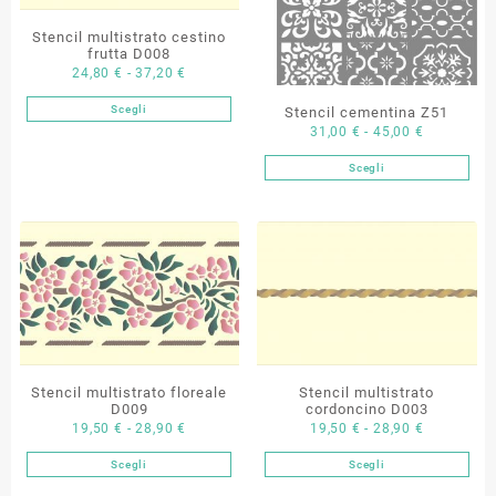
Stencil multistrato cestino
frutta D008
Fascia
24,80
€
-
37,20
€
di
Scegli
Stencil cementina Z51
Questo
prezzo:
Fascia
31,00
€
-
45,00
€
prodotto
da
di
ha
24,80 €
Scegli
Questo
prezzo:
più
a
prodotto
da
varianti.
37,20 €
ha
31,00 €
Le
più
a
opzioni
varianti.
45,00 €
possono
Le
essere
opzioni
scelte
possono
nella
essere
pagina
scelte
Stencil multistrato floreale
Stencil multistrato
del
nella
D009
cordoncino D003
prodotto
Fascia
Fascia
19,50
€
-
28,90
€
19,50
€
-
28,90
€
pagina
di
di
del
Scegli
Scegli
Questo
Questo
prezzo:
prezzo:
prodotto
prodotto
prodotto