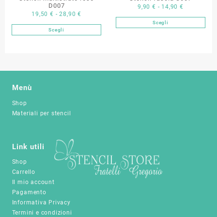
nella
D007
Fascia
9,90
€
-
14,90
€
pagina
Fascia
19,50
€
-
28,90
€
pagina
di
del
Scegli
di
del
Questo
prezzo:
prodotto
Scegli
Questo
prezzo:
prodotto
prodotto
da
prodotto
da
ha
9,90 €
ha
19,50 €
più
a
più
a
varianti.
14,90 €
varianti.
28,90 €
Le
Le
opzioni
Menù
opzioni
possono
Shop
possono
essere
Materiali per stencil
essere
scelte
scelte
nella
nella
pagina
pagina
Link utili
del
del
prodotto
Shop
prodotto
Carrello
Il mio account
Pagamento
Informativa Privacy
Termini e condizioni