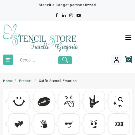
Skip
Stencil e Gadget personalizzati
to
content
Home
Prodotti
Caffè Stencil Emotion