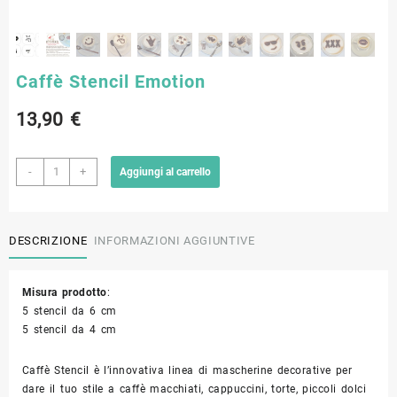
Caffè Stencil Emotion
13,90
€
Caffè
-
+
Aggiungi al carrello
Stencil
Emotion
quantità
DESCRIZIONE
INFORMAZIONI AGGIUNTIVE
Misura prodotto
:
5 stencil da 6 cm
5 stencil da 4 cm
Caffè Stencil è l’innovativa linea di mascherine decorative per
dare il tuo stile a caffè macchiati, cappuccini, torte, piccoli dolci