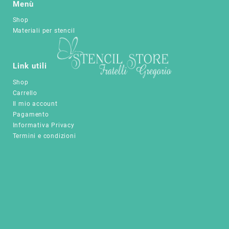
Menù
opzioni
opzioni
Shop
possono
possono
Materiali per stencil
essere
essere
scelte
scelte
nella
nella
pagina
pagina
Link utili
del
del
Shop
prodotto
prodotto
Carrello
Il mio account
Pagamento
Informativa Privacy
Termini e condizioni