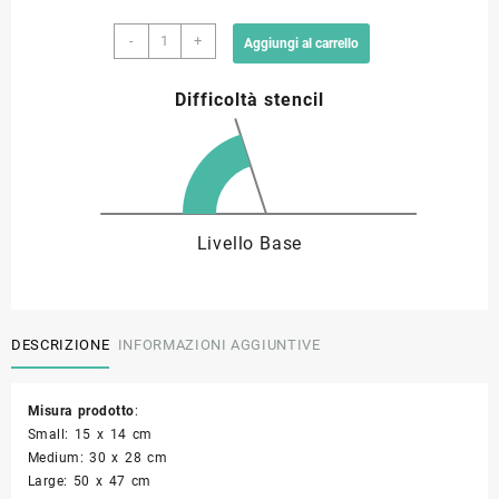
Stencil
9,00 €
-
+
Aggiungi al carrello
capolettera
E
a
Difficoltà stencil
quantità
33,90 €
Livello Base
DESCRIZIONE
INFORMAZIONI AGGIUNTIVE
Misura prodotto
:
Small: 15 x 14 cm
Medium: 30 x 28 cm
Large: 50 x 47 cm