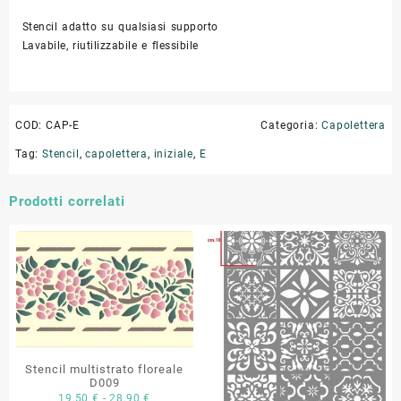
Stencil adatto su qualsiasi supporto
Lavabile, riutilizzabile e flessibile
COD:
CAP-E
Categoria:
Capolettera
Tag:
Stencil
,
capolettera
,
iniziale
,
E
Prodotti correlati
Stencil multistrato floreale
D009
Fascia
19,50
€
-
28,90
€