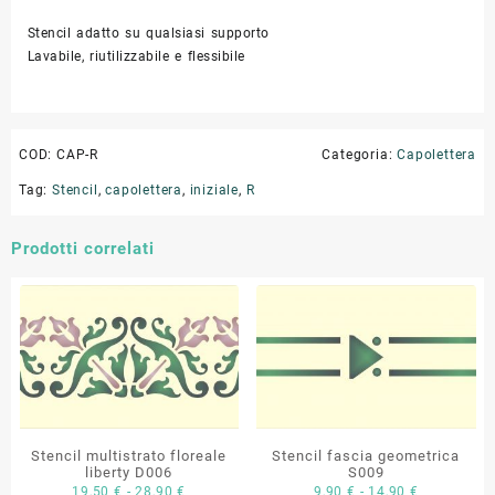
Stencil adatto su qualsiasi supporto
Lavabile, riutilizzabile e flessibile
COD:
CAP-R
Categoria:
Capolettera
Tag:
Stencil
,
capolettera
,
iniziale
,
R
Prodotti correlati
Stencil multistrato floreale
Stencil fascia geometrica
liberty D006
S009
Fascia
Fascia
19,50
€
-
28,90
€
9,90
€
-
14,90
€