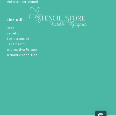
Materiali per stencil
essere
scelte
nella
pagina
Link utili
del
Shop
prodotto
Carrello
Il mio account
Pagamento
Informativa Privacy
Termini e condizioni