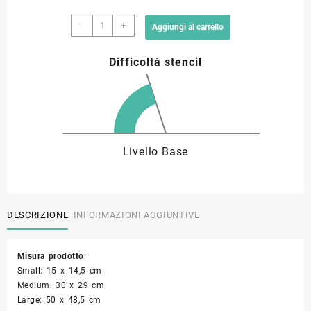
Stencil
9,00 €
-
+
Aggiungi al carrello
capolettera
R
a
Difficoltà stencil
quantità
33,90 €
Livello Base
DESCRIZIONE
INFORMAZIONI AGGIUNTIVE
Misura prodotto
:
Small: 15 x 14,5 cm
Medium: 30 x 29 cm
Large: 50 x 48,5 cm