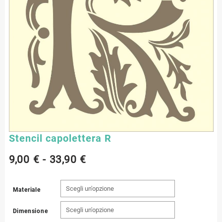
Stencil capolettera R
Fascia
9,00
€
-
33,90
€
di
Materiale
prezzo:
Dimensione
da