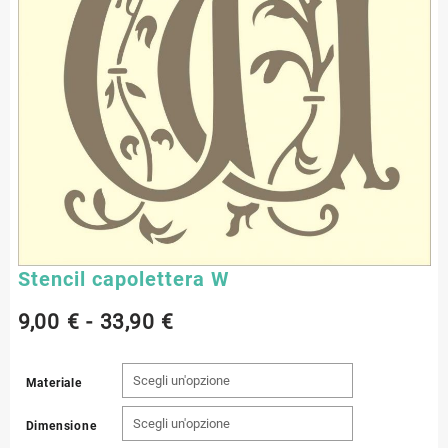
Stencil capolettera W
Fascia
9,00
€
-
33,90
€
di
Materiale
prezzo:
Dimensione
da