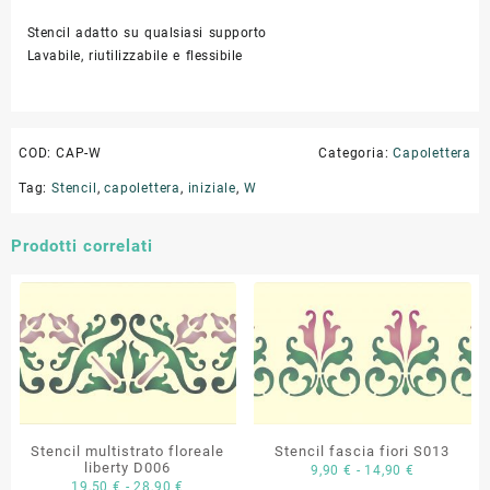
Stencil adatto su qualsiasi supporto
Lavabile, riutilizzabile e flessibile
COD:
CAP-W
Categoria:
Capolettera
Tag:
Stencil
,
capolettera
,
iniziale
,
W
Prodotti correlati
Stencil multistrato floreale
Stencil fascia fiori S013
liberty D006
Fascia
9,90
€
-
14,90
€
Fascia
19,50
€
-
28,90
€