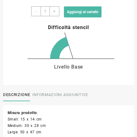
Stencil
9,00 €
-
+
Aggiungi al carrello
capolettera
W
a
Difficoltà stencil
quantità
33,90 €
Livello Base
DESCRIZIONE
INFORMAZIONI AGGIUNTIVE
Misura prodotto
:
Small: 15 x 14 cm
Medium: 30 x 28 cm
Large: 50 x 47 cm