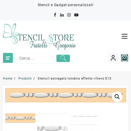
Skip
Stencil e Gadget personalizzati
to
content
Home
Prodotti
Stencil astragalo tondino effetto rilievo E13