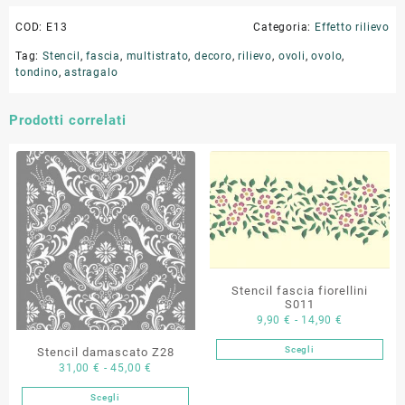
COD:
E13
Categoria:
Effetto rilievo
Tag:
Stencil
,
fascia
,
multistrato
,
decoro
,
rilievo
,
ovoli
,
ovolo
,
tondino
,
astragalo
Prodotti correlati
Stencil fascia fiorellini
S011
Fascia
9,90
€
-
14,90
€
di
Scegli
Stencil damascato Z28
Questo
prezzo:
Fascia
31,00
€
-
45,00
€
prodotto
da
di
ha
9,90 €
Scegli
Questo