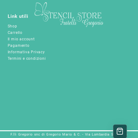
scelte
nella
pagina
Link utili
del
Shop
prodotto
Carrello
Il mio account
Pagamento
Informativa Privacy
Termini e condizioni
F.lli Gregorio snc di Gregorio Mario & C. - Via Lombardia 5a, 25025