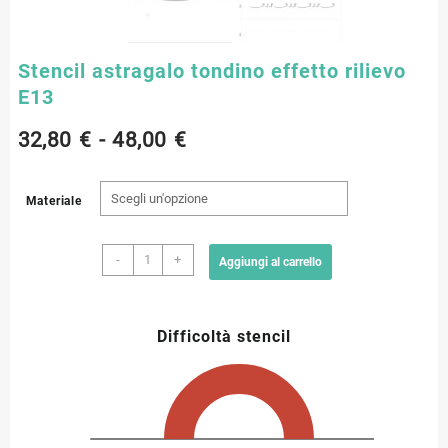
Stencil astragalo tondino effetto rilievo
E13
Fascia
32,80
€
-
48,00
€
di
Materiale
prezzo:
Stencil
da
-
+
Aggiungi al carrello
astragalo
tondino
32,80 €
effetto
Difficoltà stencil
rilievo
a
E13
quantità
48,00 €