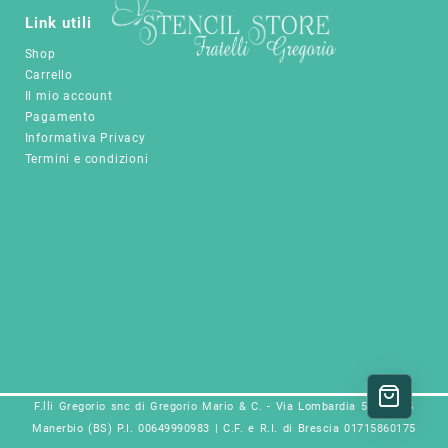
prodotto
pagina
Link utili
del
Shop
prodotto
Carrello
Il mio account
Pagamento
Informativa Privacy
Termini e condizioni
F.lli Gregorio snc di Gregorio Mario & C. - Via Lombardia 5a, 25025
Manerbio (BS) P.I. 00649990983 | C.F. e R.I. di Brescia 01715860175