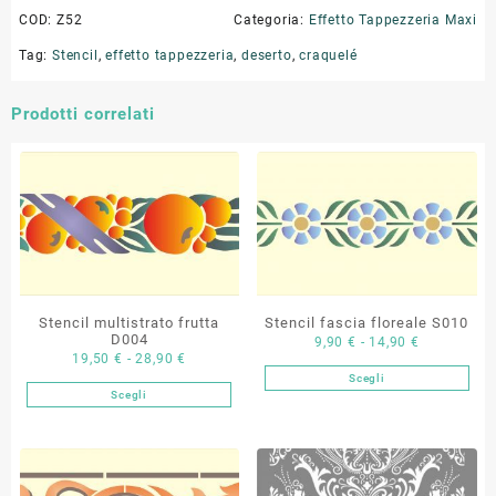
COD:
Z52
Categoria:
Effetto Tappezzeria Maxi
Tag:
Stencil
,
effetto tappezzeria
,
deserto
,
craquelé
Prodotti correlati
Stencil multistrato frutta
Stencil fascia floreale S010
D004
Fascia
9,90
€
-
14,90
€
Fascia
19,50
€
-
28,90
€
di
Scegli
di
Questo
prezzo:
Scegli
Questo
prezzo:
prodotto
da
prodotto
da
ha
9,90 €
ha
19,50 €
più
a
più
a
varianti.
14,90 €
varianti.