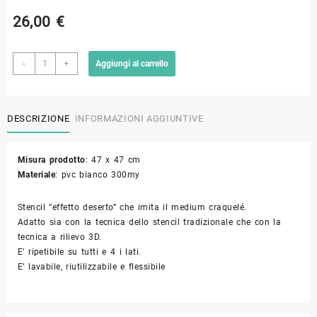
26,00
€
Stencil
-
+
Aggiungi al carrello
deserto
Z52
quantità
DESCRIZIONE
INFORMAZIONI AGGIUNTIVE
Misura prodotto
: 47 x 47 cm
Materiale
: pvc bianco 300my
Stencil “effetto deserto” che imita il medium craquelé.
Adatto sia con la tecnica dello stencil tradizionale che con la
tecnica a rilievo 3D.
E’ ripetibile su tutti e 4 i lati.
E’ lavabile, riutilizzabile e flessibile