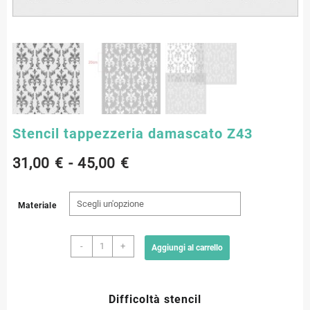
Stencil tappezzeria damascato Z43
Fascia
31,00
€
-
45,00
€
di
Materiale
prezzo:
Stencil
da
-
+
Aggiungi al carrello
tappezzeria
damascato
31,00 €
Z43
Difficoltà stencil
quantità
a