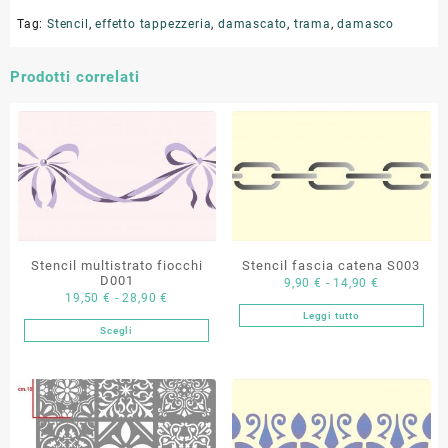
Tag:
Stencil
,
effetto tappezzeria
,
damascato
,
trama
,
damasco
Prodotti correlati
Stencil multistrato fiocchi
Stencil fascia catena S003
D001
Fascia
9,90
€
-
14,90
€
Fascia
19,50
€
-
28,90
€
di
Leggi tutto
di
prezzo:
Scegli
Questo
prezzo:
da
prodotto
da
9,90 €
ha
19,50 €
a
più
a
14,90 €
varianti.
28,90 €
Le