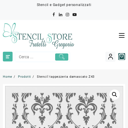
Skip
Stencil e Gadget personalizzati
to
content
Home
Prodotti
Stencil tappezzeria damascato Z43