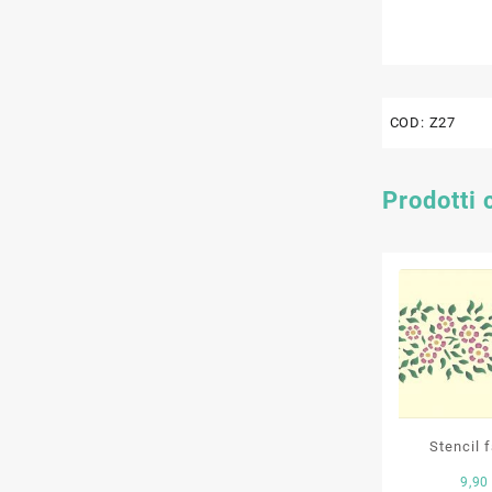
COD:
Z27
Prodotti 
Stencil f
9,9