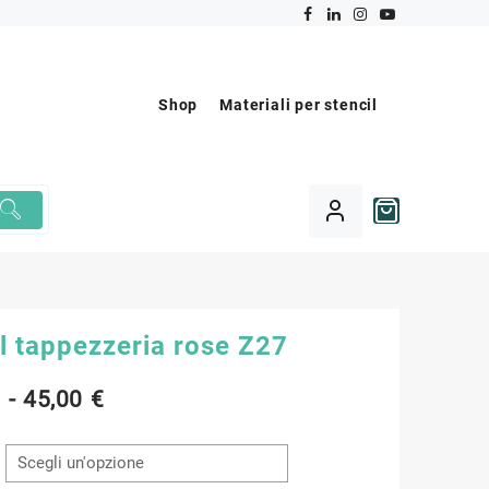
Shop
Materiali per stencil
l tappezzeria rose Z27
Fascia
€
-
45,00
€
di
prezzo: