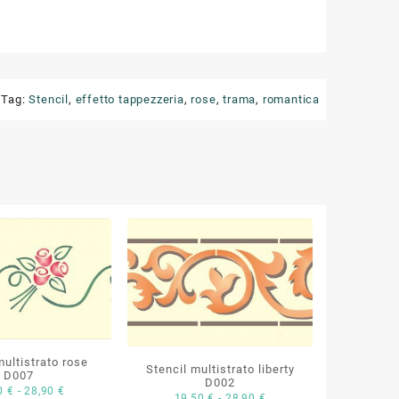
Tag:
Stencil
,
effetto tappezzeria
,
rose
,
trama
,
romantica
multistrato rose
Stencil multistrato liberty
D007
D002
Fascia
50
€
-
28,90
€
Fascia
19,50
€
-
28,90
€