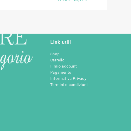
di
di
prezzo:
prezzo:
da
da
19,50 €
19,50 €
a
a
28,90 €
28,90 €
Link utili
Shop
Carrello
Il mio account
Pagamento
Informativa Privacy
Termini e condizioni