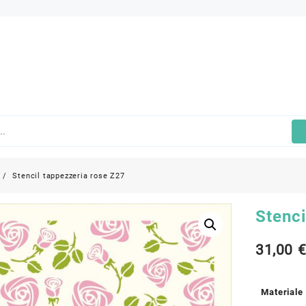
Stencil tappezzeria rose Z27
Stenci
31,00
Materiale