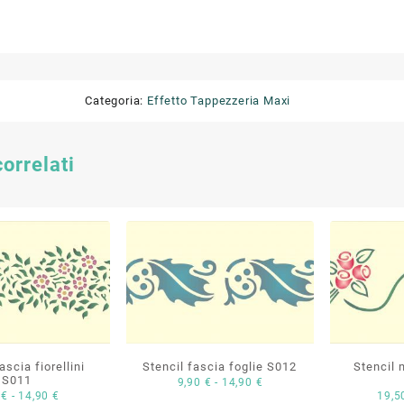
Categoria:
Effetto Tappezzeria Maxi
correlati
ascia fiorellini
Stencil fascia foglie S012
Stencil 
S011
Fascia
9,90
€
-
14,90
€
Fascia
0
€
-
14,90
€
19,
di