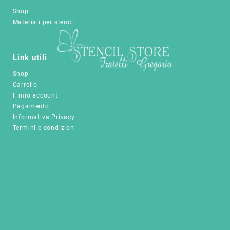
opzioni
nella
Shop
possono
pagina
Materiali per stencil
essere
del
scelte
prodotto
nella
pagina
Link utili
del
Shop
prodotto
Carrello
Il mio account
Pagamento
Informativa Privacy
Termini e condizioni