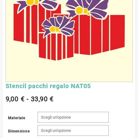
Stencil pacchi regalo NAT05
Fascia
9,00
€
-
33,90
€
di
Materiale
prezzo:
Dimensione
da