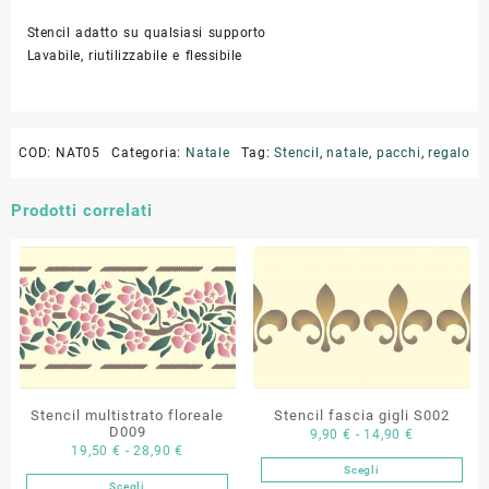
Stencil adatto su qualsiasi supporto
Lavabile, riutilizzabile e flessibile
COD:
NAT05
Categoria:
Natale
Tag:
Stencil
,
natale
,
pacchi
,
regalo
Prodotti correlati
Stencil multistrato floreale
Stencil fascia gigli S002
D009
Fascia
9,90
€
-
14,90
€
Fascia
19,50
€
-
28,90
€
di
Scegli
di
Questo
prezzo:
Scegli