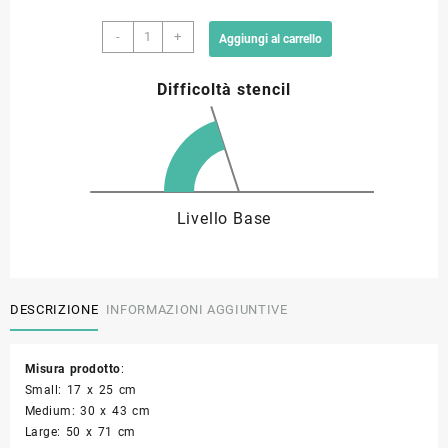
Stencil
9,00 €
-
+
Aggiungi al carrello
pacchi
regalo
a
Difficoltà stencil
NAT05
33,90 €
quantità
Livello Base
DESCRIZIONE
INFORMAZIONI AGGIUNTIVE
Misura prodotto
:
Small: 17 x 25 cm
Medium: 30 x 43 cm
Large: 50 x 71 cm