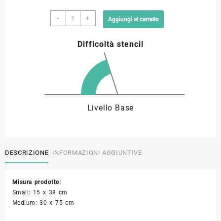
Stencil
9,00 €
-
+
Aggiungi al carrello
uova
Pasqua05
a
Difficoltà stencil
quantità
26,80 €
Livello Base
DESCRIZIONE
INFORMAZIONI AGGIUNTIVE
Misura prodotto
:
Small: 15 x 38 cm
Medium: 30 x 75 cm