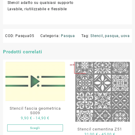
Stencil adatto su qualsiasi supporto
Lavabile, riutilizzabile e flessibile
COD:
Pasqua05
Categoria:
Pasqua
Tag:
Stencil
,
pasqua
,
uova
Prodotti correlati
Stencil fascia geometrica
S009
Fascia
9,90
€
-
14,90
€
di
Scegli
Stencil cementina Z51
Questo
prezzo:
Fascia
31,00
€
-
45,00
€