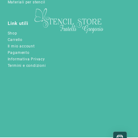
Materiali per stencil
essere
essere
scelte
scelte
nella
nella
pagina
pagina
Link utili
del
del
Shop
prodotto
prodotto
Carrello
Il mio account
Pagamento
Informativa Privacy
Termini e condizioni