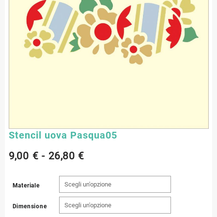
Stencil uova Pasqua05
Fascia
9,00
€
-
26,80
€
di
Materiale
prezzo:
Dimensione
da