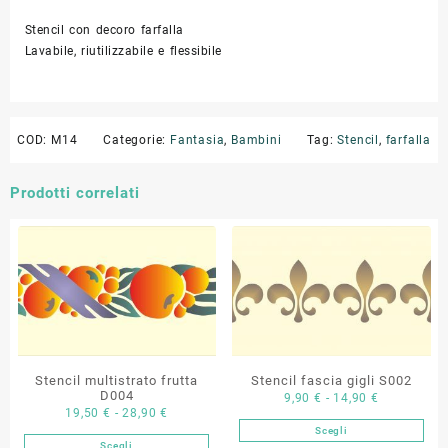
Stencil con decoro farfalla
Lavabile, riutilizzabile e flessibile
COD:
M14
Categorie:
Fantasia
,
Bambini
Tag:
Stencil
,
farfalla
Prodotti correlati
Stencil multistrato frutta
Stencil fascia gigli S002
D004
Fascia
9,90
€
-
14,90
€
Fascia
19,50
€
-
28,90
€
di
Scegli
di
Questo
prezzo:
Scegli