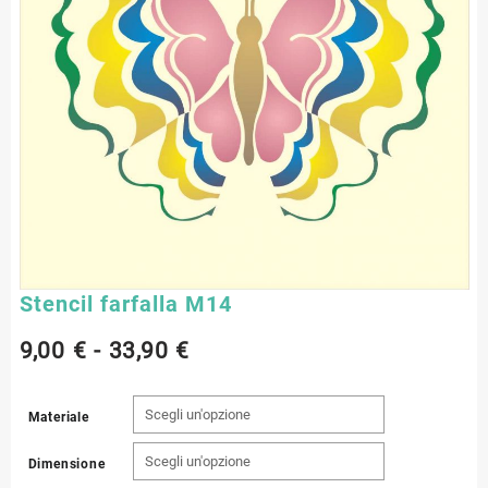
Stencil farfalla M14
Fascia
9,00
€
-
33,90
€
di
Materiale
prezzo:
Dimensione
da