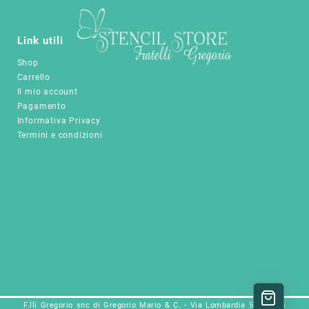
scelte
nella
nella
pagina
pagina
Link utili
del
del
prodotto
Shop
prodotto
Carrello
Il mio account
Pagamento
Informativa Privacy
Termini e condizioni
F.lli Gregorio snc di Gregorio Mario & C. - Via Lombardia 5a, 25025