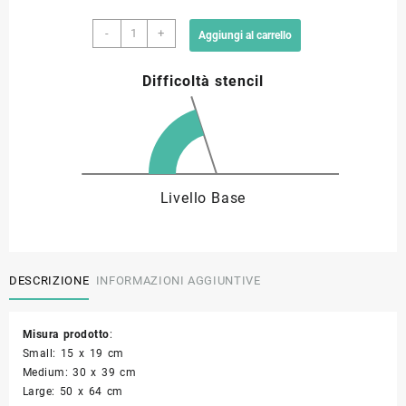
Stencil
9,00 €
-
+
Aggiungi al carrello
farfalla
M14
a
Difficoltà stencil
quantità
33,90 €
Livello Base
DESCRIZIONE
INFORMAZIONI AGGIUNTIVE
Misura prodotto
:
Small: 15 x 19 cm
Medium: 30 x 39 cm
Large: 50 x 64 cm