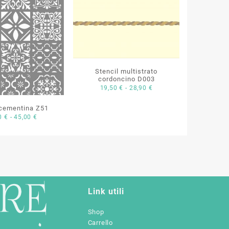
Stencil multistrato
cordoncino D003
Fascia
19,50
€
-
28,90
€
di
 cementina Z51
prezzo:
Fascia
00
€
-
45,00
€
da
di
19,50 €
prezzo:
a
da
28,90 €
31,00 €
a
45,00 €
Link utili
Shop
Carrello