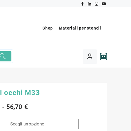
Shop
Materiali per stencil
il occhi M33
Fascia
€
-
56,70
€
di
prezzo: