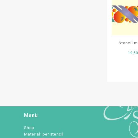
Stencil mu
19,5
Menù
Shop
Materiali per stencil