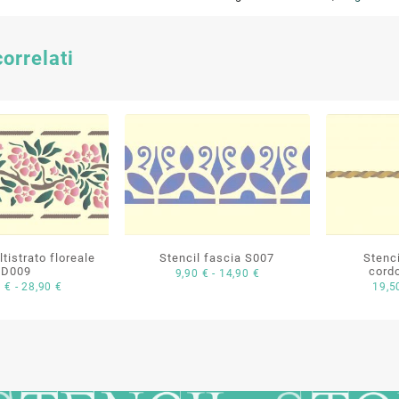
correlati
tistrato floreale
Stencil fascia S007
Stenci
D009
cord
Fascia
9,90
€
-
14,90
€
Fascia
0
€
-
28,90
€
19,
di
di
prezzo:
prezzo:
da
da
9,90 €
19,50 €
a
a
14,90 €
28,90 €