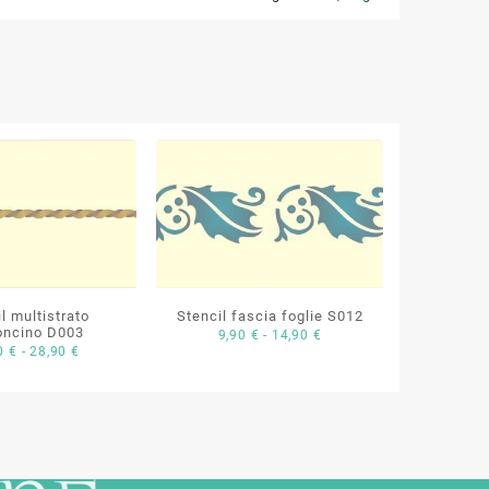
l multistrato
Stencil fascia foglie S012
oncino D003
Fascia
9,90
€
-
14,90
€
Fascia
50
€
-
28,90
€
di
di
prezzo:
prezzo:
da
da
9,90 €
19,50 €
a
a
14,90 €
28,90 €