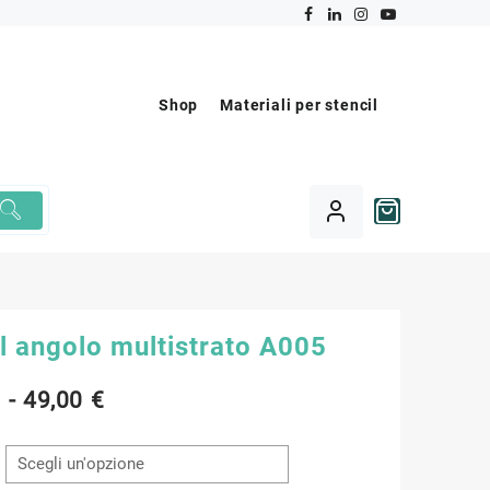
Shop
Materiali per stencil
l angolo multistrato A005
Fascia
€
-
49,00
€
di
prezzo: