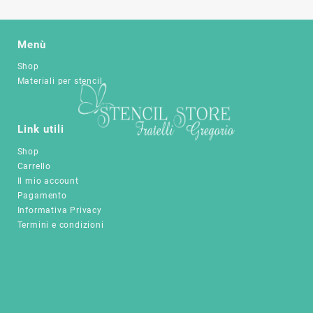
a
più
a
varianti.
14,90 €
varianti.
28,90 €
Le
Le
opzioni
Menù
opzioni
possono
Shop
possono
essere
Materiali per stencil
essere
scelte
scelte
nella
nella
pagina
pagina
Link utili
del
del
prodotto
Shop
prodotto
Carrello
Il mio account
Pagamento
Informativa Privacy
Termini e condizioni