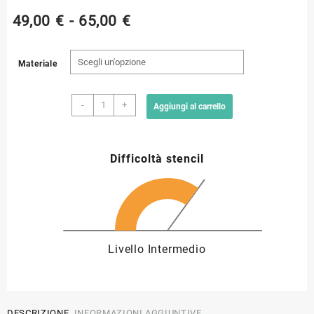
Fascia
49,00
€
-
65,00
€
di
Materiale
prezzo:
Stencil
da
-
+
Aggiungi al carrello
rosone
multistrato
49,00 €
R006
Difficoltà stencil
quantità
a
65,00 €
Livello Intermedio
DESCRIZIONE
INFORMAZIONI AGGIUNTIVE