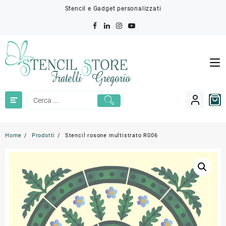
Skip
Stencil e Gadget personalizzati
to
content
Home
Prodotti
Stencil rosone multistrato R006