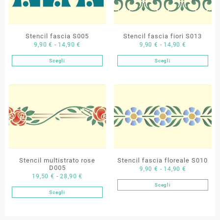
Stencil fascia S005
Stencil fascia fiori S013
Fascia
Fascia
9,90
€
-
14,90
€
9,90
€
-
14,90
€
di
di
Scegli
Scegli
Questo
Questo
prezzo:
prezzo:
prodotto
prodotto
da
da
ha
ha
9,90 €
9,90 €
più
più
a
a
varianti.
varianti.
14,90 €
14,90 €
Le
Le
opzioni
opzioni
possono
possono
essere
essere
scelte
scelte
Stencil multistrato rose
Stencil fascia floreale S010
nella
nella
D005
Fascia
9,90
€
-
14,90
€
Fascia
19,50
€
-
28,90
€
pagina
pagina
di
Scegli
di
del
del
Questo
prezzo:
Scegli
Questo
prezzo:
prodotto
prodotto
prodotto
da
prodotto
da
ha
9,90 €
ha
19,50 €
più