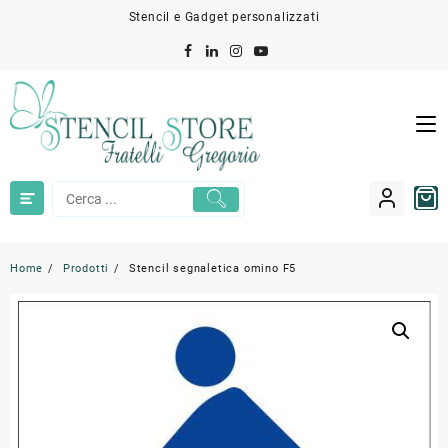
Skip
Stencil e Gadget personalizzati
to
content
Home
Prodotti
Stencil segnaletica omino F5