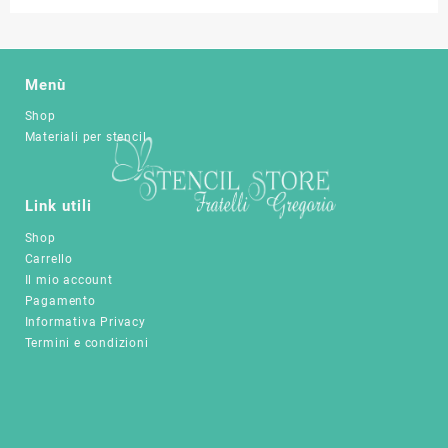
varianti.
28,90 €
ha
31,00 €
Le
più
a
opzioni
varianti.
45,00 €
possono
Le
Menù
essere
opzioni
scelte
Shop
possono
nella
Materiali per stencil
essere
pagina
scelte
del
nella
prodotto
pagina
Link utili
del
Shop
prodotto
Carrello
Il mio account
Pagamento
Informativa Privacy
Termini e condizioni