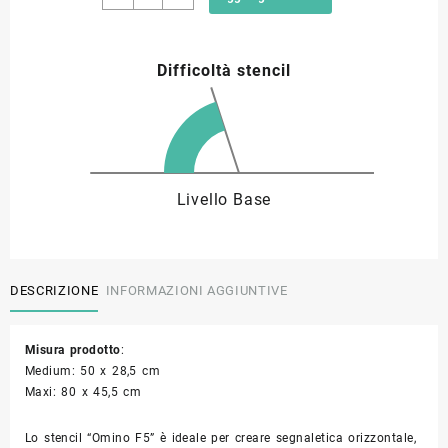
segnaletica
omino
19,00 €
F5
Difficoltà stencil
quantità
a
29,00 €
Livello Base
DESCRIZIONE
INFORMAZIONI AGGIUNTIVE
Misura prodotto
:
Medium: 50 x 28,5 cm
Maxi: 80 x 45,5 cm
Lo stencil “Omino F5” è ideale per creare segnaletica orizzontale,