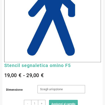
Stencil segnaletica omino F5
Fascia
19,00
€
-
29,00
€
di
Dimensione
prezzo:
Stencil
da
-
+
Aggiungi al carrello