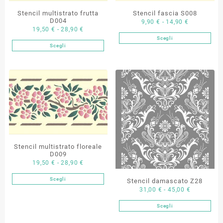
Stencil multistrato frutta
Stencil fascia S008
D004
Fascia
9,90
€
-
14,90
€
Fascia
19,50
€
-
28,90
€
di
Scegli
di
Questo
prezzo:
Scegli
Questo
prezzo:
prodotto
da
prodotto
da
ha
9,90 €
ha
19,50 €
più
a
più
a
varianti.
14,90 €
varianti.
28,90 €
Le
Le
opzioni
opzioni
possono
possono
essere
essere
scelte
scelte
nella
Stencil multistrato floreale
nella
D009
pagina
Fascia
19,50
€
-
28,90
€
pagina
del
di
del
prodotto
Scegli
Stencil damascato Z28
Questo
prezzo:
prodotto
Fascia
31,00
€
-
45,00
€
prodotto
da
di
ha
19,50 €
Scegli
Questo
prezzo:
più
a
prodotto
da