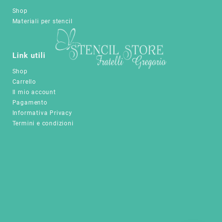
opzioni
nella
Shop
possono
pagina
Materiali per stencil
essere
del
scelte
prodotto
nella
pagina
Link utili
del
Shop
prodotto
Carrello
Il mio account
Pagamento
Informativa Privacy
Termini e condizioni