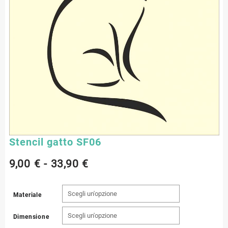
Stencil gatto SF06
Fascia
9,00
€
-
33,90
€
di
Materiale
prezzo:
Dimensione
da