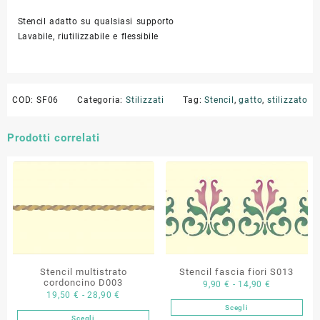
Stencil adatto su qualsiasi supporto
Lavabile, riutilizzabile e flessibile
COD:
SF06
Categoria:
Stilizzati
Tag:
Stencil
,
gatto
,
stilizzato
Prodotti correlati
Stencil multistrato
Stencil fascia fiori S013
cordoncino D003
Fascia
9,90
€
-
14,90
€
Fascia
19,50
€
-
28,90
€
di
Scegli
di
Questo
prezzo:
Scegli