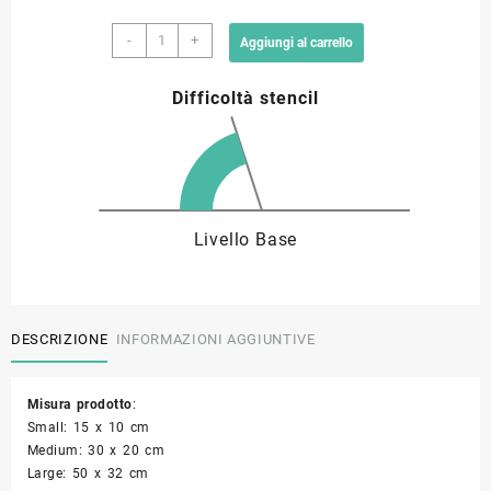
Stencil
9,00 €
-
+
Aggiungi al carrello
gatto
SF06
a
Difficoltà stencil
quantità
33,90 €
Livello Base
DESCRIZIONE
INFORMAZIONI AGGIUNTIVE
Misura prodotto
:
Small: 15 x 10 cm
Medium: 30 x 20 cm
Large: 50 x 32 cm