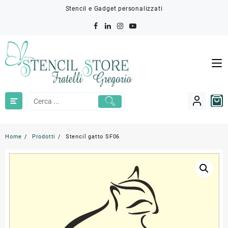
Skip
Stencil e Gadget personalizzati
to
content
Home
Prodotti
Stencil gatto SF06